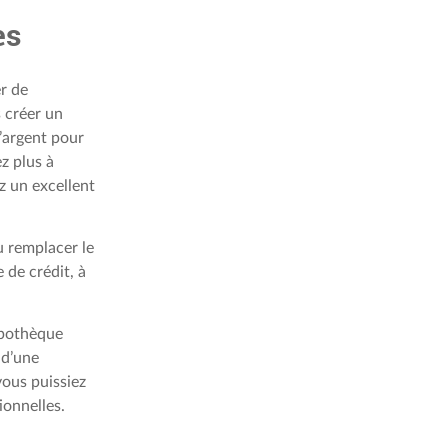
es
er de
s créer un
l’argent pour
z plus à
z un excellent
u remplacer le
e de crédit, à
hypothèque
 d’une
vous puissiez
ionnelles.