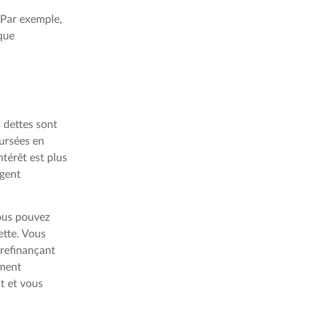
 Par exemple,
 que
 dettes sont
oursées en
ntérêt est plus
rgent
vous pouvez
ette. Vous
 refinançant
ement
t et vous