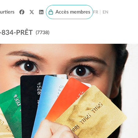
urtiers
Accès membres
|
FR
EN
-834-PRÊT
(7738)