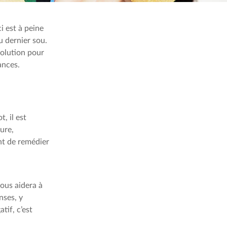
i est à peine
 dernier sou.
solution pour
ances.
, il est
ure,
ent de remédier
vous aidera à
nses, y
atif, c’est