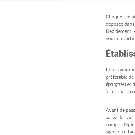
Chaque semaine
déposée dans 
Décidément, v
vous en sortir
Établis
Pour avoir une
préférable de
épargnes) et d
à la situation
Avant de passe
surveiller vo
compris l’épice
signe qu’il fa